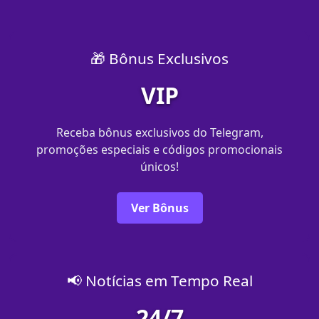
🎁 Bônus Exclusivos
VIP
Receba bônus exclusivos do Telegram,
promoções especiais e códigos promocionais
únicos!
Ver Bônus
📢 Notícias em Tempo Real
24/7