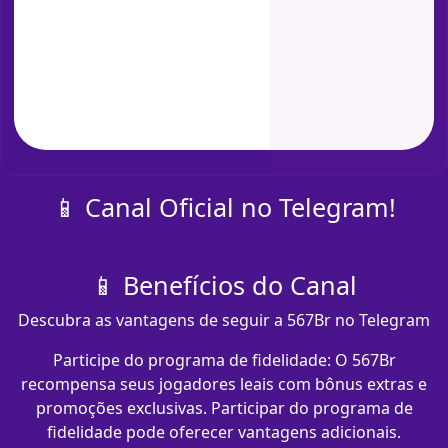
📱 Canal Oficial no Telegram!
📱 Benefícios do Canal
Descubra as vantagens de seguir a 567Br no Telegram
Participe do programa de fidelidade: O 567Br
recompensa seus jogadores leais com bônus extras e
promoções exclusivas. Participar do programa de
fidelidade pode oferecer vantagens adicionais.