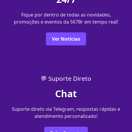
Fique por dentro de todas as novidades,
promoções e eventos da 567Br em tempo real!
Ver Notícias
💬 Suporte Direto
Chat
Suporte direto via Telegram, respostas rápidas e
atendimento personalizado!