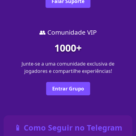
Falar Suporte
👥 Comunidade VIP
1000+
Junte-se a uma comunidade exclusiva de
jogadores e compartilhe experiências!
Entrar Grupo
📱 Como Seguir no Telegram