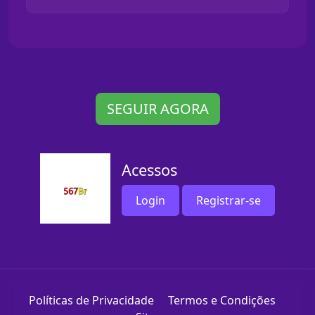
SEGUIR AGORA
Acessos
Login
Registrar-se
Políticas de Privacidade
Termos e Condições