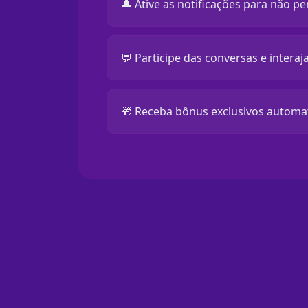
🔔 Ative as notificações para não p
💬 Participe das conversas e interaj
🎁 Receba bônus exclusivos autom