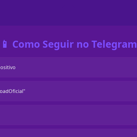
📱 Como Seguir no Telegram
ositivo
adOficial"