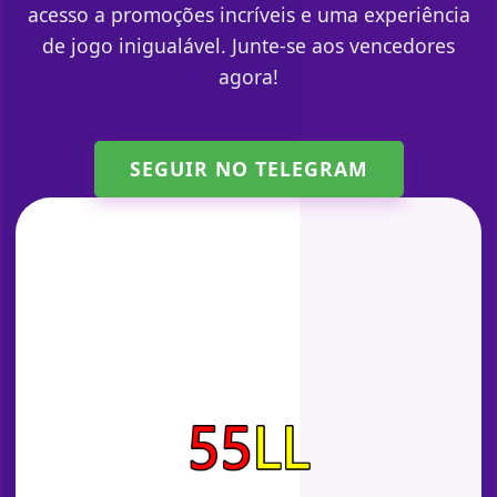
acesso a promoções incríveis e uma experiência
de jogo inigualável. Junte-se aos vencedores
agora!
SEGUIR NO TELEGRAM