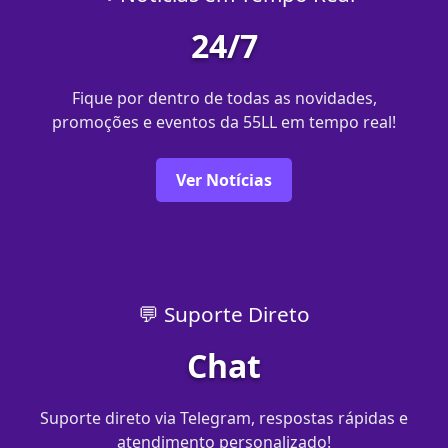
24/7
Fique por dentro de todas as novidades,
promoções e eventos da 55LL em tempo real!
Ver Notícias
💬 Suporte Direto
Chat
Suporte direto via Telegram, respostas rápidas e
atendimento personalizado!