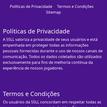
Políticas de Privacidade
Termos e Condições
Sitemap
Políticas de Privacidade
A 55LL valoriza a privacidade de seus usuários e está
empenhada em proteger todas as informações
pessoais fornecidas durante o uso de nossos canais de
comunicação. Todos os dados coletados são utilizados
exclusivamente para fins de melhoria contínua da
experiência de nossos jogadores.
Termos e Condições
Os usuários da 55LL concordam em respeitar todas as