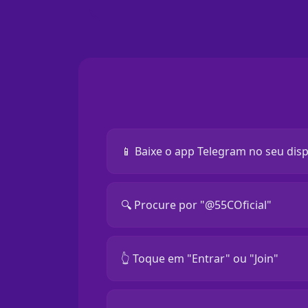
📱 Baixe o app Telegram no seu disp
🔍 Procure por "@55COficial"
👆 Toque em "Entrar" ou "Join"