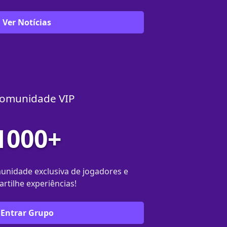
Ver Notícias
Comunidade VIP
1000+
unidade exclusiva de jogadores e
rtilhe experiências!
Entrar Grupo