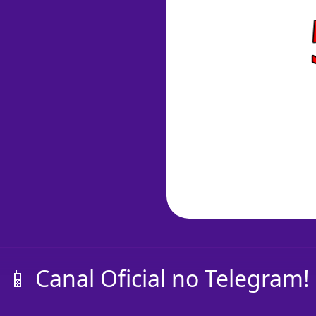
📱 Canal Oficial no Telegram!