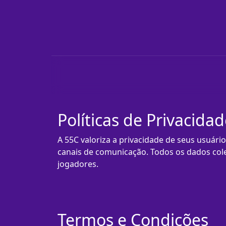
Políticas de Privacida
A 55C valoriza a privacidade de seus usuár
canais de comunicação. Todos os dados cole
jogadores.
Termos e Condições