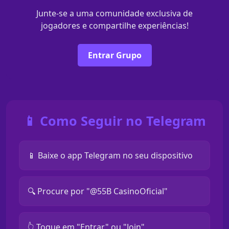
Junte-se a uma comunidade exclusiva de
jogadores e compartilhe experiências!
Entrar Grupo
📱 Como Seguir no Telegram
📱 Baixe o app Telegram no seu dispositivo
🔍 Procure por "@55B CasinoOficial"
👆 Toque em "Entrar" ou "Join"