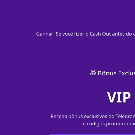
Ganhar: Se você fizer o Cash Out antes do 
🎁 Bônus Exclu
VIP
Receba bônus exclusivos do Telegra
e códigos promocionai