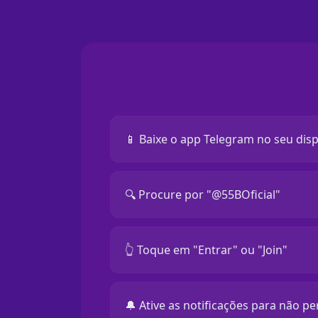
📱 Baixe o app Telegram no seu disp
🔍 Procure por "@55BOficial"
👆 Toque em "Entrar" ou "Join"
🔔 Ative as notificações para não p