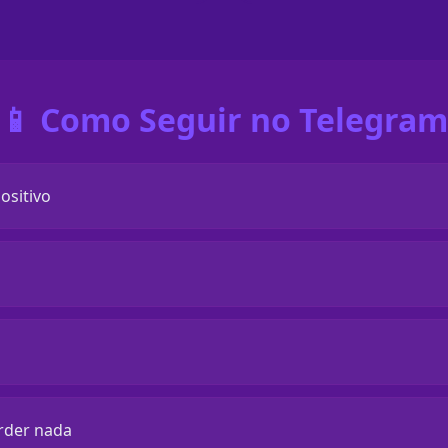
📱 Como Seguir no Telegram
ositivo
erder nada