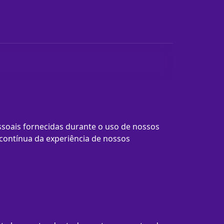
ssoais fornecidas durante o uso de nossos
 contínua da experiência de nossos