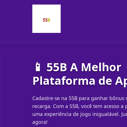
📱 55B A Melhor
Plataforma de A
Cadastre-se na 55B para ganhar bônus 
recarga. Com a 55B, você tem acesso a 
uma experiência de jogo inigualável. J
agora!