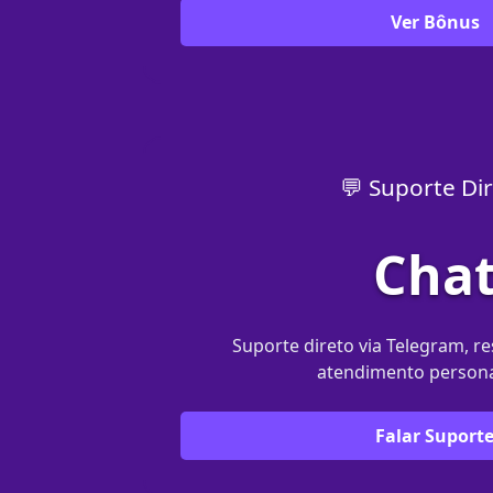
Ver Bônus
💬 Suporte Di
Cha
Suporte direto via Telegram, r
atendimento persona
Falar Suport