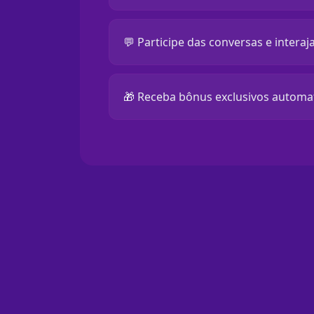
💬 Participe das conversas e interaj
🎁 Receba bônus exclusivos autom