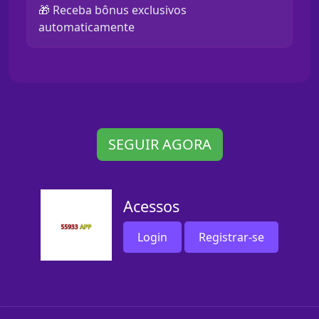
🎁 Receba bônus exclusivos
automaticamente
SEGUIR AGORA
Acessos
Login
Registrar-se