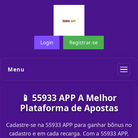
Login
Registrar-se
Menu
📱 55933 APP A Melhor
Plataforma de Apostas
Cadastre-se na 55933 APP para ganhar bônus no
cadastro e em cada recarga. Com a 55933 APP,