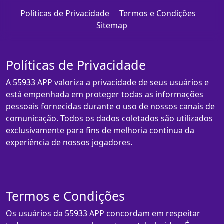
Políticas de Privacidade
Termos e Condições
Sitemap
Políticas de Privacidade
A 55933 APP valoriza a privacidade de seus usuários e
está empenhada em proteger todas as informações
pessoais fornecidas durante o uso de nossos canais de
comunicação. Todos os dados coletados são utilizados
exclusivamente para fins de melhoria contínua da
experiência de nossos jogadores.
Termos e Condições
Os usuários da 55933 APP concordam em respeitar