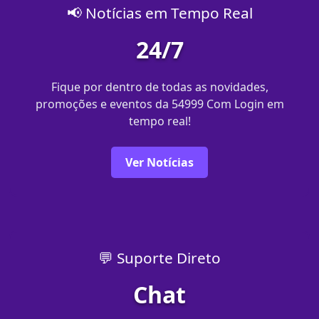
📢 Notícias em Tempo Real
24/7
Fique por dentro de todas as novidades,
promoções e eventos da 54999 Com Login em
tempo real!
Ver Notícias
💬 Suporte Direto
Chat