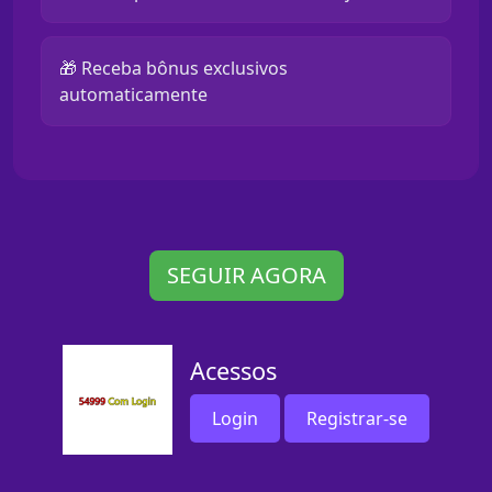
🎁 Receba bônus exclusivos
automaticamente
SEGUIR AGORA
Acessos
Login
Registrar-se