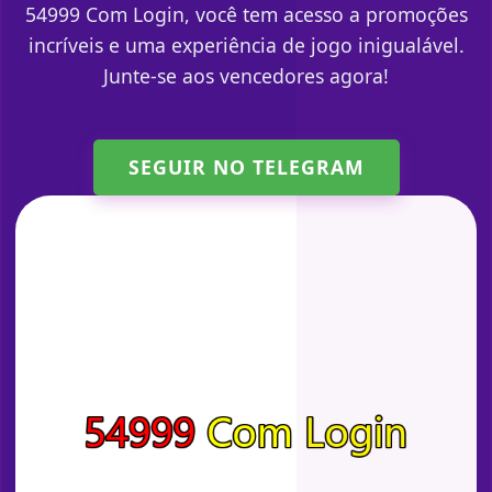
54999 Com Login, você tem acesso a promoções
incríveis e uma experiência de jogo inigualável.
Junte-se aos vencedores agora!
SEGUIR NO TELEGRAM