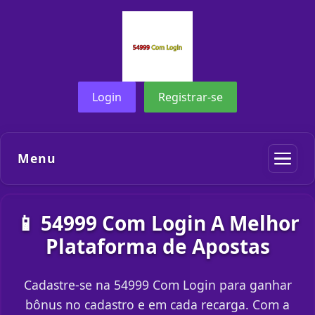
Login
Registrar-se
Menu
📱 54999 Com Login A Melhor
Plataforma de Apostas
Cadastre-se na 54999 Com Login para ganhar
bônus no cadastro e em cada recarga. Com a