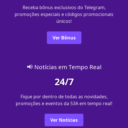
Receba bônus exclusivos do Telegram,
promoções especiais e códigos promocionais
únicos!
Ver Bônus
📢 Notícias em Tempo Real
24/7
Fique por dentro de todas as novidades,
promoções e eventos da 53A em tempo real!
Ver Notícias