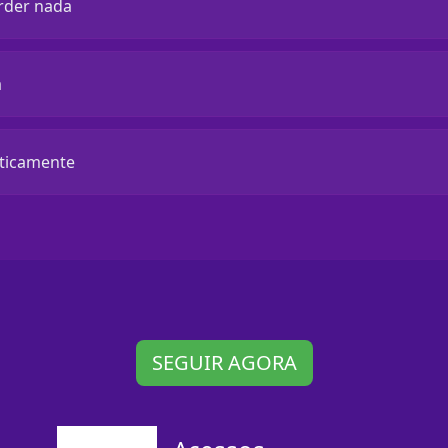
erder nada
a
aticamente
SEGUIR AGORA