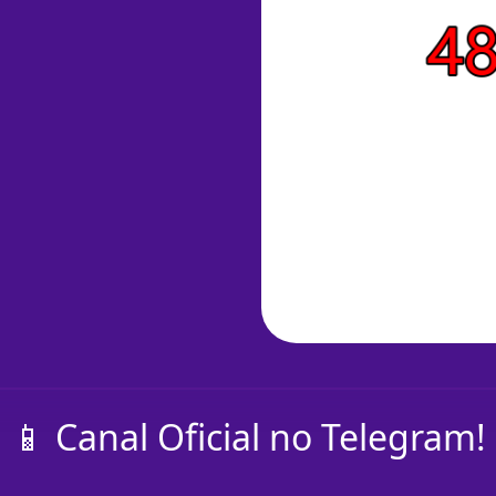
📱 Canal Oficial no Telegram!