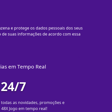
azena e protege os dados pessoais dos seus
o de suas informações de acordo com essa
cias em Tempo Real
24/7
e todas as novidades, promoções e
 48X Jogo em tempo real!