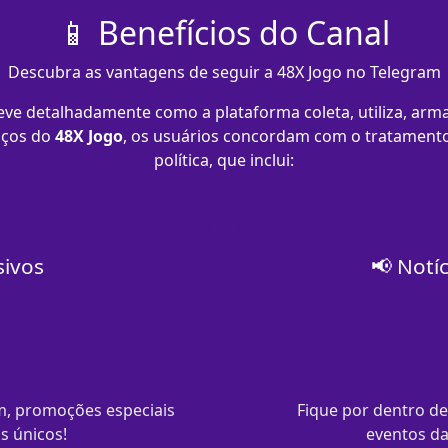
📱 Benefícios do Canal
Descubra as vantagens de seguir a 48X Jogo no Telegram
ve detalhadamente como a plataforma coleta, utiliza, arm
viços do
48X Jogo
, os usuários concordam com o tratament
política, que inclui:
sivos
📢 Notí
m, promoções especiais
Fique por dentro d
s únicos!
eventos da