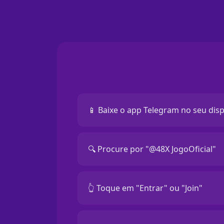
📱 Baixe o app Telegram no seu disp
🔍 Procure por "@48X JogoOficial"
👆 Toque em "Entrar" ou "Join"