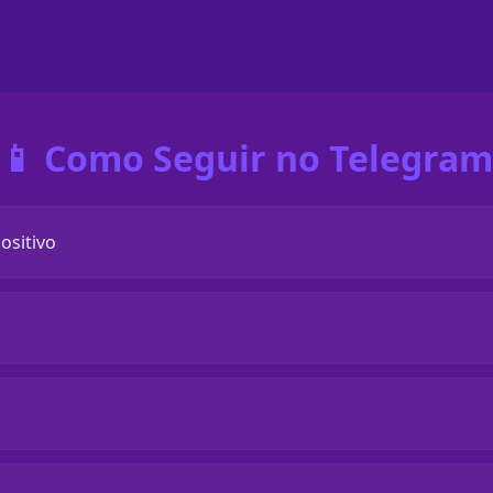
📱 Como Seguir no Telegram
ositivo