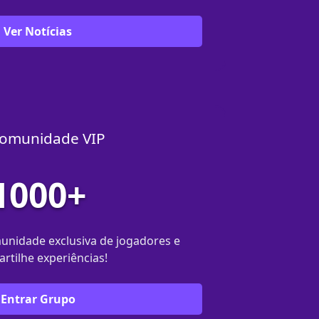
Ver Notícias
Comunidade VIP
1000+
unidade exclusiva de jogadores e
rtilhe experiências!
Entrar Grupo