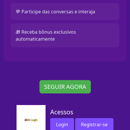
💬 Participe das conversas e interaja
🎁 Receba bônus exclusivos
automaticamente
SEGUIR AGORA
Acessos
Login
Registrar-se