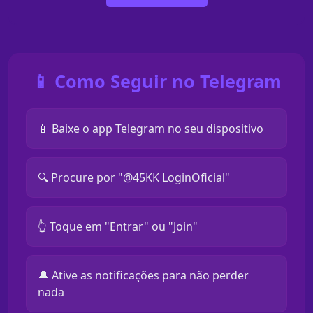
📱 Como Seguir no Telegram
📱 Baixe o app Telegram no seu dispositivo
🔍 Procure por "@45KK LoginOficial"
👆 Toque em "Entrar" ou "Join"
🔔 Ative as notificações para não perder
nada