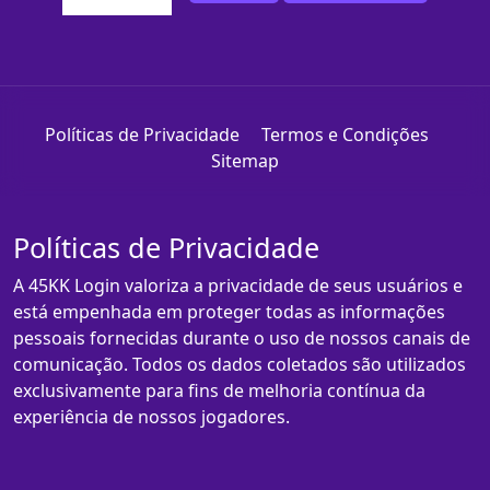
Políticas de Privacidade
Termos e Condições
Sitemap
Políticas de Privacidade
A 45KK Login valoriza a privacidade de seus usuários e
está empenhada em proteger todas as informações
pessoais fornecidas durante o uso de nossos canais de
comunicação. Todos os dados coletados são utilizados
exclusivamente para fins de melhoria contínua da
experiência de nossos jogadores.