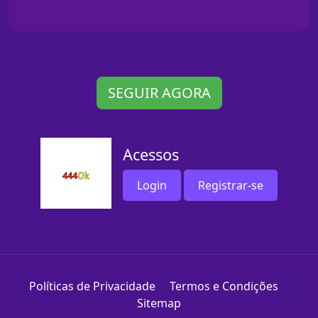
SEGUIR AGORA
Acessos
Login
Registrar-se
Políticas de Privacidade
Termos e Condições
Sitemap