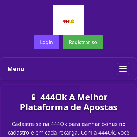
Login
Registrar-se
Menu
📱 444Ok A Melhor
Plataforma de Apostas
Cadastre-se na 444Ok para ganhar bônus no
cadastro e em cada recarga. Com a 444Ok, você