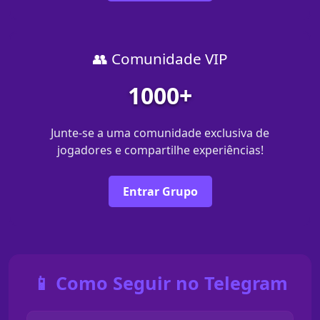
👥 Comunidade VIP
1000+
Junte-se a uma comunidade exclusiva de
jogadores e compartilhe experiências!
Entrar Grupo
📱 Como Seguir no Telegram