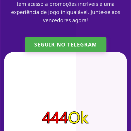
tem acesso a promoções incríveis e uma
experiência de jogo inigualável. Junte-se aos
vencedores agora!
SEGUIR NO TELEGRAM