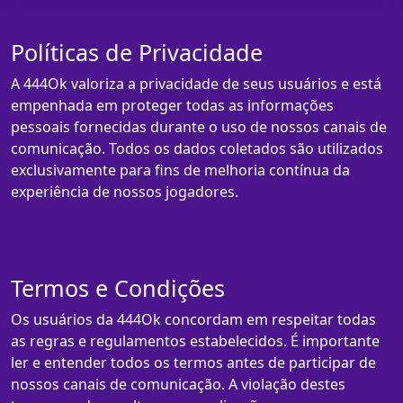
Políticas de Privacidade
A 444Ok valoriza a privacidade de seus usuários e está
empenhada em proteger todas as informações
pessoais fornecidas durante o uso de nossos canais de
comunicação. Todos os dados coletados são utilizados
exclusivamente para fins de melhoria contínua da
experiência de nossos jogadores.
Termos e Condições
Os usuários da 444Ok concordam em respeitar todas
as regras e regulamentos estabelecidos. É importante
ler e entender todos os termos antes de participar de
nossos canais de comunicação. A violação destes