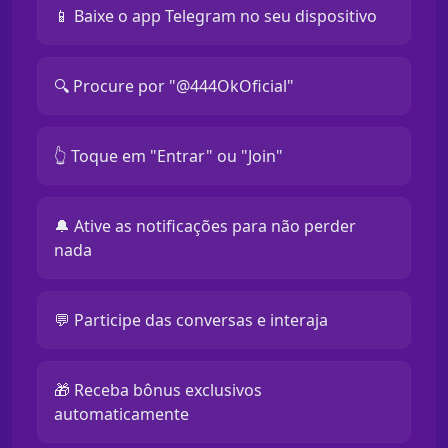
📱 Baixe o app Telegram no seu dispositivo
🔍 Procure por "@444OkOficial"
👆 Toque em "Entrar" ou "Join"
🔔 Ative as notificações para não perder
nada
💬 Participe das conversas e interaja
🎁 Receba bônus exclusivos
automaticamente