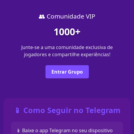
👥 Comunidade VIP
1000+
Junte-se a uma comunidade exclusiva de
jogadores e compartilhe experiências!
Entrar Grupo
📱 Como Seguir no Telegram
📱 Baixe o app Telegram no seu dispositivo