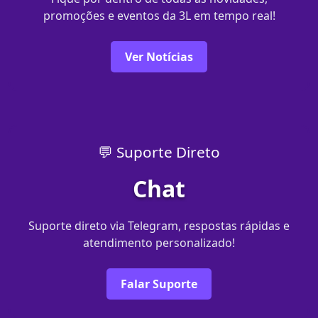
promoções e eventos da 3L em tempo real!
Ver Notícias
💬 Suporte Direto
Chat
Suporte direto via Telegram, respostas rápidas e
atendimento personalizado!
Falar Suporte