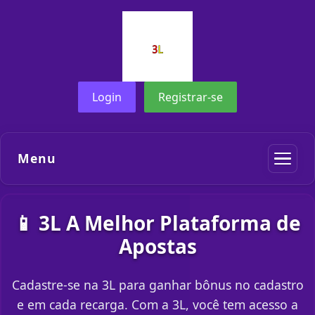
Login
Registrar-se
Menu
📱 3L A Melhor Plataforma de
Apostas
Cadastre-se na 3L para ganhar bônus no cadastro
e em cada recarga. Com a 3L, você tem acesso a