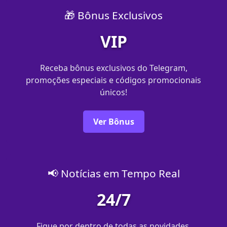
🎁 Bônus Exclusivos
VIP
Receba bônus exclusivos do Telegram,
promoções especiais e códigos promocionais
únicos!
Ver Bônus
📢 Notícias em Tempo Real
24/7
Fique por dentro de todas as novidades,