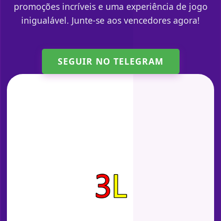
promoções incríveis e uma experiência de jogo
inigualável. Junte-se aos vencedores agora!
SEGUIR NO TELEGRAM