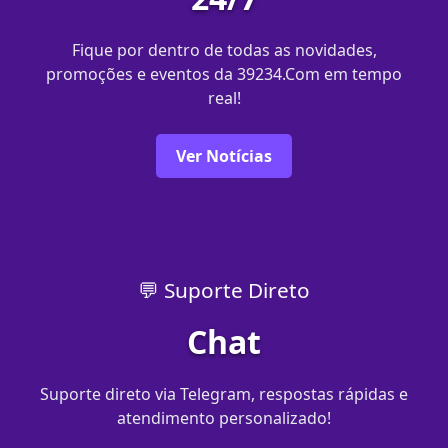
Fique por dentro de todas as novidades,
promoções e eventos da 39234.Com em tempo
real!
Ver Notícias
💬 Suporte Direto
Chat
Suporte direto via Telegram, respostas rápidas e
atendimento personalizado!