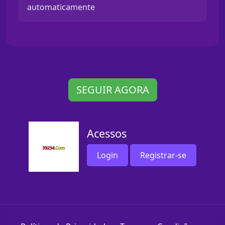
automaticamente
SEGUIR AGORA
Acessos
Login
Registrar-se