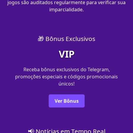
jogos são auditados regularmente para verificar sua
imparcialidade.
🎁 Bônus Exclusivos
VIP
Receba bônus exclusivos do Telegram,
promoções especiais e códigos promocionais
únicos!
Ver Bônus
📢 Notícias em Tempo Real