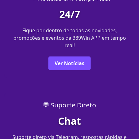
24/7
Fique por dentro de todas as novidades,
promoções e eventos da 389Win APP em tempo
real!
Ver Notícias
💬 Suporte Direto
Chat
Suporte direto via Telegram, respostas rápidas e