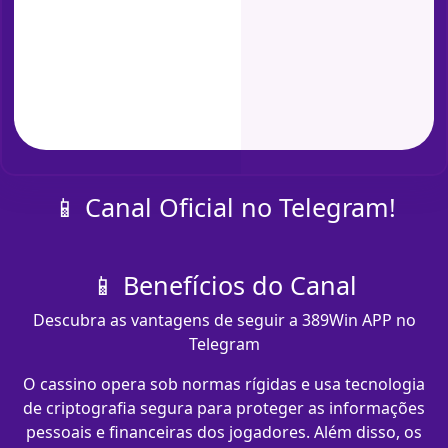
📱 Canal Oficial no Telegram!
📱 Benefícios do Canal
Descubra as vantagens de seguir a 389Win APP no
Telegram
O cassino opera sob normas rígidas e usa tecnologia
de criptografia segura para proteger as informações
pessoais e financeiras dos jogadores. Além disso, os