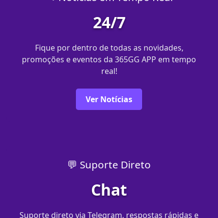
24/7
Fique por dentro de todas as novidades,
promoções e eventos da 365GG APP em tempo
real!
Ver Notícias
💬 Suporte Direto
Chat
Suporte direto via Telegram, respostas rápidas e