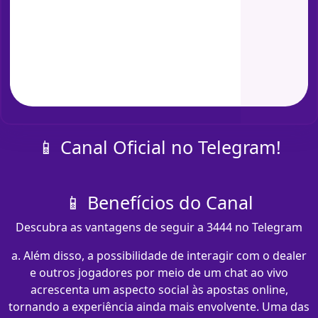
📱 Canal Oficial no Telegram!
📱 Benefícios do Canal
Descubra as vantagens de seguir a 3444 no Telegram
a. Além disso, a possibilidade de interagir com o dealer
e outros jogadores por meio de um chat ao vivo
acrescenta um aspecto social às apostas online,
tornando a experiência ainda mais envolvente. Uma das