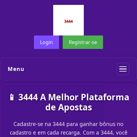
Login
Registrar-se
Menu
📱 3444 A Melhor Plataforma
de Apostas
Cadastre-se na 3444 para ganhar bônus no
cadastro e em cada recarga. Com a 3444, você