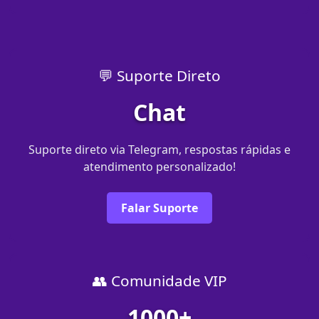
💬 Suporte Direto
Chat
Suporte direto via Telegram, respostas rápidas e
atendimento personalizado!
Falar Suporte
👥 Comunidade VIP
1000+