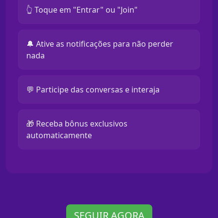
👆 Toque em "Entrar" ou "Join"
🔔 Ative as notificações para não perder
nada
💬 Participe das conversas e interaja
🎁 Receba bônus exclusivos
automaticamente
SEGUIR AGORA