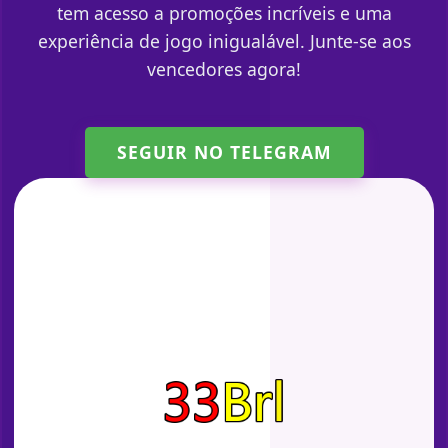
tem acesso a promoções incríveis e uma
experiência de jogo inigualável. Junte-se aos
vencedores agora!
SEGUIR NO TELEGRAM