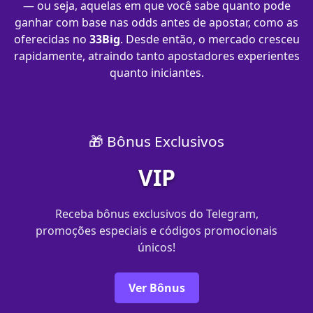
— ou seja, aquelas em que você sabe quanto pode
ganhar com base nas odds antes de apostar, como as
oferecidas no
33Big
. Desde então, o mercado cresceu
rapidamente, atraindo tanto apostadores experientes
quanto iniciantes.
🎁 Bônus Exclusivos
VIP
Receba bônus exclusivos do Telegram,
promoções especiais e códigos promocionais
únicos!
Ver Bônus