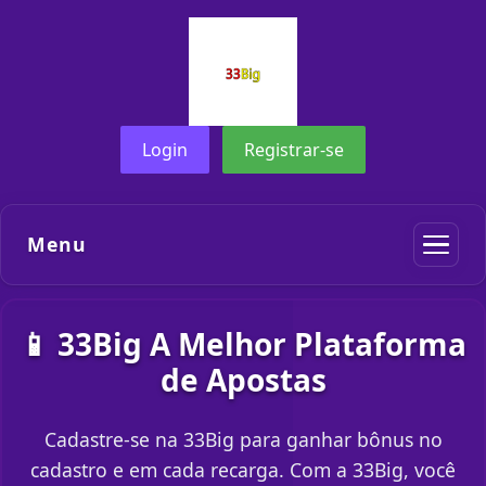
Login
Registrar-se
Menu
📱 33Big A Melhor Plataforma
de Apostas
Cadastre-se na 33Big para ganhar bônus no
cadastro e em cada recarga. Com a 33Big, você