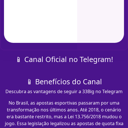
📱 Canal Oficial no Telegram!
📱 Benefícios do Canal
Descubra as vantagens de seguir a 33Big no Telegram
No Brasil, as apostas esportivas passaram por uma
transformação nos últimos anos. Até 2018, o cenário
era bastante restrito, mas a Lei 13.756/2018 mudou o
jogo. Essa legislação legalizou as apostas de quota fixa