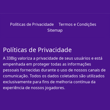
Políticas de Privacidade
Termos e Condições
Sitemap
Políticas de Privacidade
A 33Big valoriza a privacidade de seus usuários e está
empenhada em proteger todas as informações
pessoais fornecidas durante o uso de nossos canais de
comunicação. Todos os dados coletados são utilizados
exclusivamente para fins de melhoria contínua da
experiência de nossos jogadores.