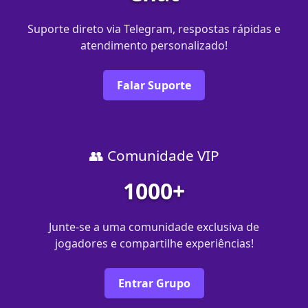
Suporte direto via Telegram, respostas rápidas e
atendimento personalizado!
Falar Suporte
👥 Comunidade VIP
1000+
Junte-se a uma comunidade exclusiva de
jogadores e compartilhe experiências!
Entrar Grupo