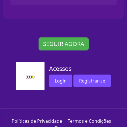
SEGUIR AGORA
Acessos
Login
Registrar-se
Políticas de Privacidade
Termos e Condições