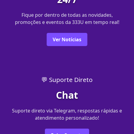
Fique por dentro de todas as novidades,
promoções e eventos da 333U em tempo real!
Ver Notícias
💬 Suporte Direto
Chat
Suporte direto via Telegram, respostas rápidas e
atendimento personalizado!