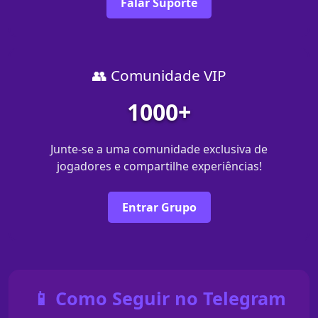
Falar Suporte
👥 Comunidade VIP
1000+
Junte-se a uma comunidade exclusiva de
jogadores e compartilhe experiências!
Entrar Grupo
📱 Como Seguir no Telegram