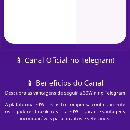
📱 Canal Oficial no Telegram!
📱 Benefícios do Canal
Descubra as vantagens de seguir a 30Win no Telegram
A plataforma 30Win Brasil recompensa continuamente
os jogadores brasileiros — a 30Win garante vantagens
incomparáveis para novatos e veteranos.