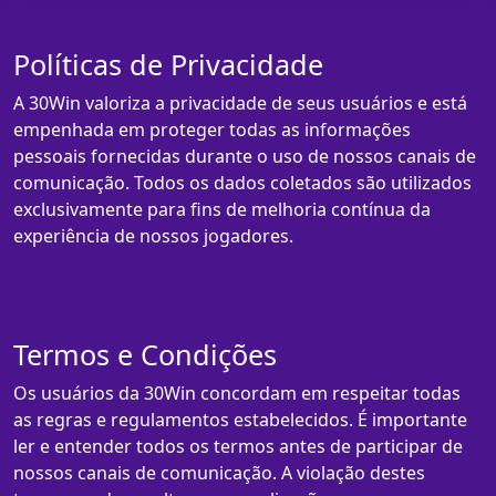
Políticas de Privacidade
A 30Win valoriza a privacidade de seus usuários e está
empenhada em proteger todas as informações
pessoais fornecidas durante o uso de nossos canais de
comunicação. Todos os dados coletados são utilizados
exclusivamente para fins de melhoria contínua da
experiência de nossos jogadores.
Termos e Condições
Os usuários da 30Win concordam em respeitar todas
as regras e regulamentos estabelecidos. É importante
ler e entender todos os termos antes de participar de
nossos canais de comunicação. A violação destes