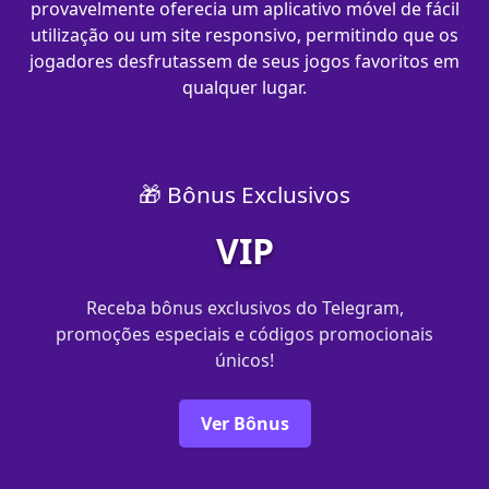
provavelmente oferecia um aplicativo móvel de fácil
utilização ou um site responsivo, permitindo que os
jogadores desfrutassem de seus jogos favoritos em
qualquer lugar.
🎁 Bônus Exclusivos
VIP
Receba bônus exclusivos do Telegram,
promoções especiais e códigos promocionais
únicos!
Ver Bônus