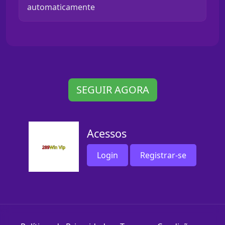
automaticamente
SEGUIR AGORA
Acessos
Login
Registrar-se