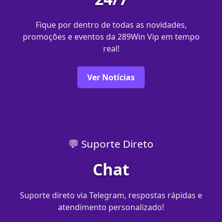
Fique por dentro de todas as novidades,
promoções e eventos da 289Win Vip em tempo
real!
Ver Notícias
💬 Suporte Direto
Chat
Suporte direto via Telegram, respostas rápidas e
atendimento personalizado!