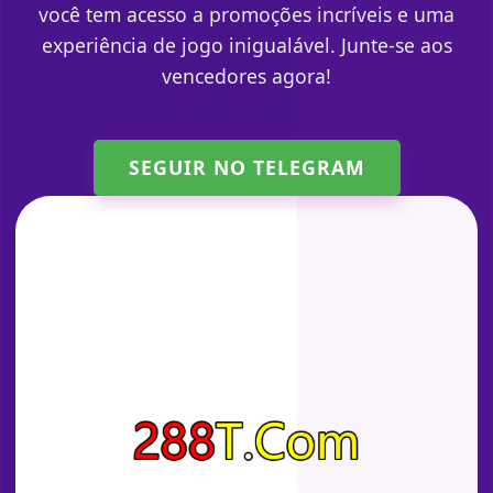
você tem acesso a promoções incríveis e uma
experiência de jogo inigualável. Junte-se aos
vencedores agora!
SEGUIR NO TELEGRAM