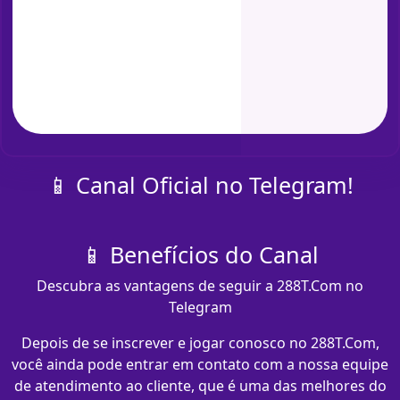
📱 Canal Oficial no Telegram!
📱 Benefícios do Canal
Descubra as vantagens de seguir a 288T.Com no
Telegram
Depois de se inscrever e jogar conosco no 288T.Com,
você ainda pode entrar em contato com a nossa equipe
de atendimento ao cliente, que é uma das melhores do