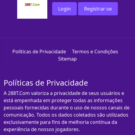
Login
Registrar-se
Políticas de Privacidade
Termos e Condições
Sitemap
Políticas de Privacidade
A 288T.Com valoriza a privacidade de seus usuários e
está empenhada em proteger todas as informações
pessoais fornecidas durante o uso de nossos canais de
comunicação. Todos os dados coletados são utilizados
exclusivamente para fins de melhoria contínua da
experiência de nossos jogadores.