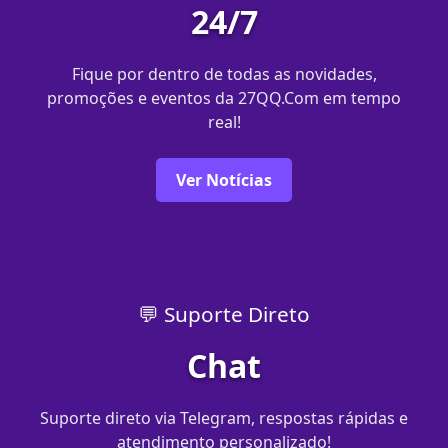
24/7
Fique por dentro de todas as novidades,
promoções e eventos da 27QQ.Com em tempo
real!
Ver Notícias
💬 Suporte Direto
Chat
Suporte direto via Telegram, respostas rápidas e
atendimento personalizado!