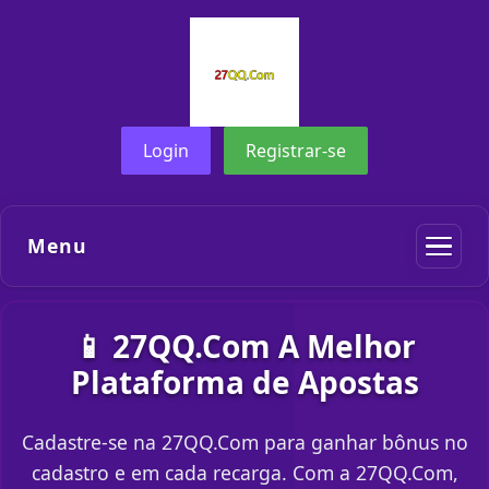
Login
Registrar-se
Menu
📱 27QQ.Com A Melhor
Plataforma de Apostas
Cadastre-se na 27QQ.Com para ganhar bônus no
cadastro e em cada recarga. Com a 27QQ.Com,