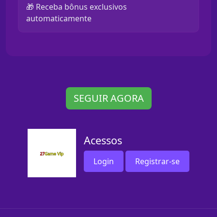
🎁 Receba bônus exclusivos
automaticamente
SEGUIR AGORA
Acessos
Login
Registrar-se