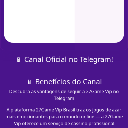
📱 Canal Oficial no Telegram!
📱 Benefícios do Canal
Descubra as vantagens de seguir a 27Game Vip no
Telegram
A plataforma 27Game Vip Brasil traz os jogos de azar
mais emocionantes para o mundo online — a 27Game
Vip oferece um serviço de cassino profissional