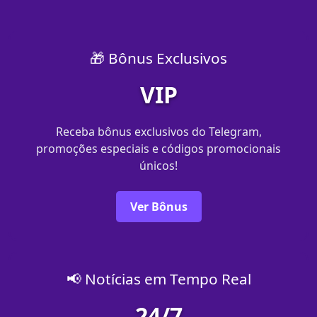
🎁 Bônus Exclusivos
VIP
Receba bônus exclusivos do Telegram,
promoções especiais e códigos promocionais
únicos!
Ver Bônus
📢 Notícias em Tempo Real
24/7