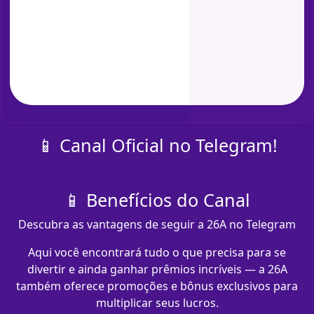
📱 Canal Oficial no Telegram!
📱 Benefícios do Canal
Descubra as vantagens de seguir a 26A no Telegram
Aqui você encontrará tudo o que precisa para se
divertir e ainda ganhar prêmios incríveis — a 26A
também oferece promoções e bônus exclusivos para
multiplicar seus lucros.