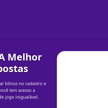
A Melhor
postas
ar bônus no cadastro e
você tem acesso a
e jogo inigualável.