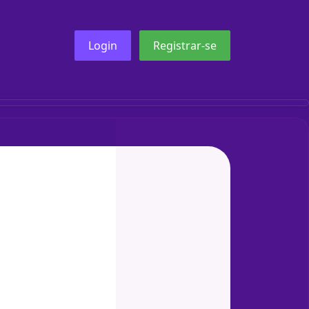
Login
Registrar-se