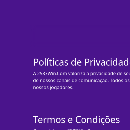
Políticas de Privacida
A 2587Win.Com valoriza a privacidade de s
de nossos canais de comunicação. Todos os 
nossos jogadores.
Termos e Condições