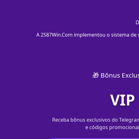
D
A 2587Win.Com implementou o sistema de seg
🎁 Bônus Exclu
VIP
Receba bônus exclusivos do Telegra
e códigos promocionai