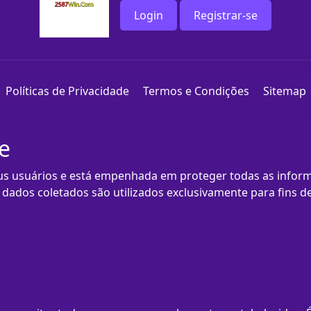
Login
Registrar-se
Políticas de Privacidade
Termos e Condições
Sitemap
de
eus usuários e está empenhada em proteger todas as infor
dados coletados são utilizados exclusivamente para fins d