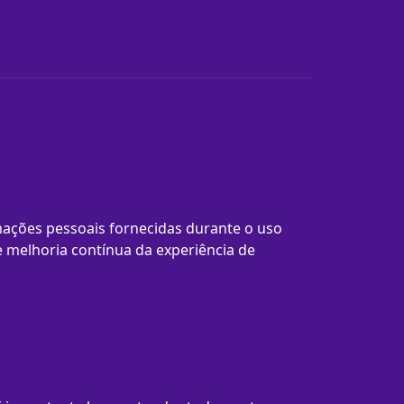
mações pessoais fornecidas durante o uso
e melhoria contínua da experiência de