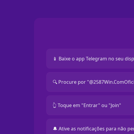
📱 Baixe o app Telegram no seu disp
🔍 Procure por "@2587Win.ComOfici
👆 Toque em "Entrar" ou "Join"
🔔 Ative as notificações para não p