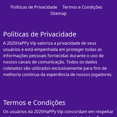
Políticas de Privacidade
Termos e Condições
Sitemap
Políticas de Privacidade
A 2025HaPPy Vip valoriza a privacidade de seus
usuários e está empenhada em proteger todas as
informações pessoais fornecidas durante o uso de
nossos canais de comunicação. Todos os dados
coletados são utilizados exclusivamente para fins de
melhoria contínua da experiência de nossos jogadores.
Termos e Condições
Os usuários da 2025HaPPy Vip concordam em respeitar