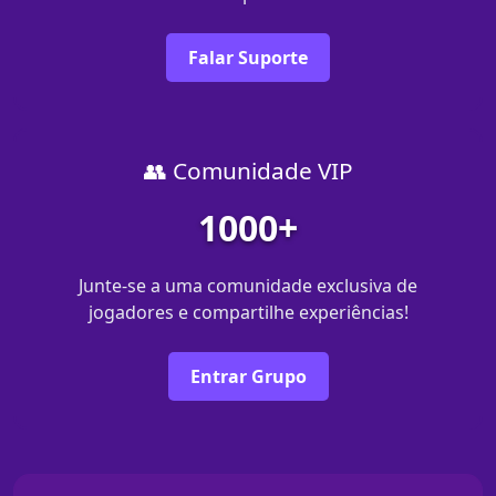
Falar Suporte
👥 Comunidade VIP
1000+
Junte-se a uma comunidade exclusiva de
jogadores e compartilhe experiências!
Entrar Grupo