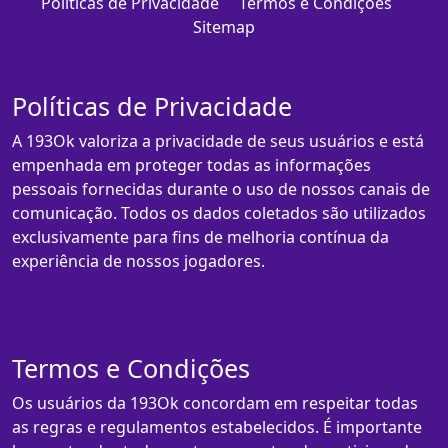
Políticas de Privacidade
Termos e Condições
Sitemap
Políticas de Privacidade
A 193Ok valoriza a privacidade de seus usuários e está
empenhada em proteger todas as informações
pessoais fornecidas durante o uso de nossos canais de
comunicação. Todos os dados coletados são utilizados
exclusivamente para fins de melhoria contínua da
experiência de nossos jogadores.
Termos e Condições
Os usuários da 193Ok concordam em respeitar todas
as regras e regulamentos estabelecidos. É importante