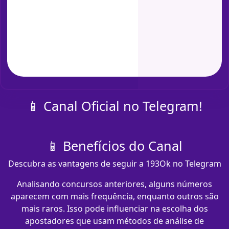
📱 Canal Oficial no Telegram!
📱 Benefícios do Canal
Descubra as vantagens de seguir a 193Ok no Telegram
Analisando concursos anteriores, alguns números
aparecem com mais frequência, enquanto outros são
mais raros. Isso pode influenciar na escolha dos
apostadores que usam métodos de análise de