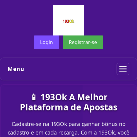
Login
Registrar-se
Menu
📱 193Ok A Melhor
Plataforma de Apostas
Cadastre-se na 193Ok para ganhar bônus no
cadastro e em cada recarga. Com a 193Ok, você