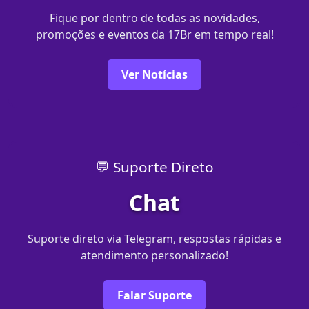
Fique por dentro de todas as novidades,
promoções e eventos da 17Br em tempo real!
Ver Notícias
💬 Suporte Direto
Chat
Suporte direto via Telegram, respostas rápidas e
atendimento personalizado!
Falar Suporte