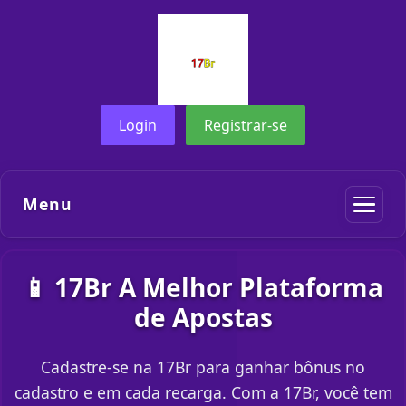
Login
Registrar-se
Menu
📱 17Br A Melhor Plataforma
de Apostas
Cadastre-se na 17Br para ganhar bônus no
cadastro e em cada recarga. Com a 17Br, você tem