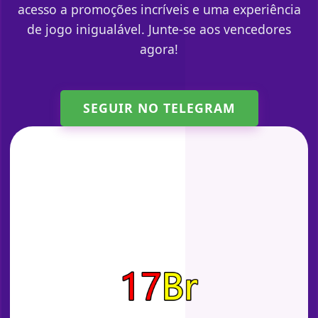
acesso a promoções incríveis e uma experiência
de jogo inigualável. Junte-se aos vencedores
agora!
SEGUIR NO TELEGRAM