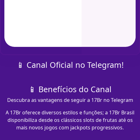
📱 Canal Oficial no Telegram!
📱 Benefícios do Canal
Descubra as vantagens de seguir a 17Br no Telegram
A 17Br oferece diversos estilos e funções; a 17Br Brasil
disponibiliza desde os clássicos slots de frutas até os
mais novos jogos com jackpots progressivos.