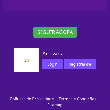
SEGUIR AGORA
Acessos
Login
Registrar-se
Políticas de Privacidade
Termos e Condições
Sitemap