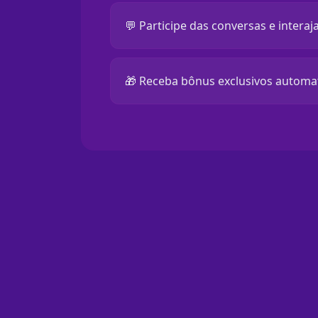
💬 Participe das conversas e interaj
🎁 Receba bônus exclusivos autom