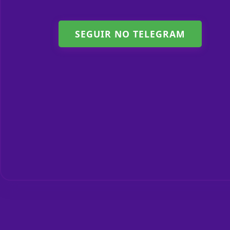
SEGUIR NO TELEGRAM