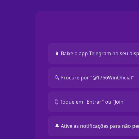
📱 Baixe o app Telegram no seu disp
🔍 Procure por "@1766WinOficial"
👆 Toque em "Entrar" ou "Join"
🔔 Ative as notificações para não p