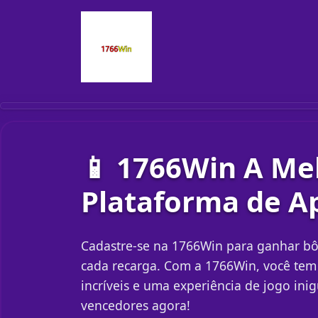
📱 1766Win A Me
Plataforma de A
Cadastre-se na 1766Win para ganhar bô
cada recarga. Com a 1766Win, você tem
incríveis e uma experiência de jogo inig
vencedores agora!