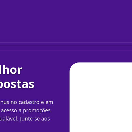
lhor
postas
nus no cadastro e em
 acesso a promoções
ualável. Junte-se aos