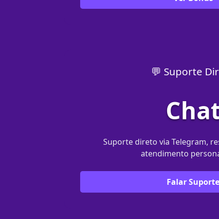
💬 Suporte Di
Cha
Suporte direto via Telegram, r
atendimento persona
Falar Suport