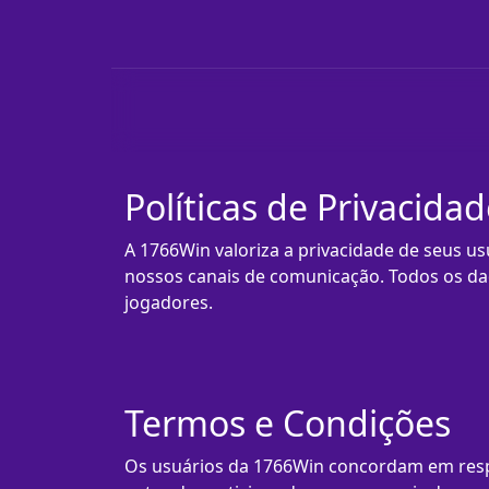
Políticas de Privacida
A 1766Win valoriza a privacidade de seus u
nossos canais de comunicação. Todos os dad
jogadores.
Termos e Condições
Os usuários da 1766Win concordam em respe