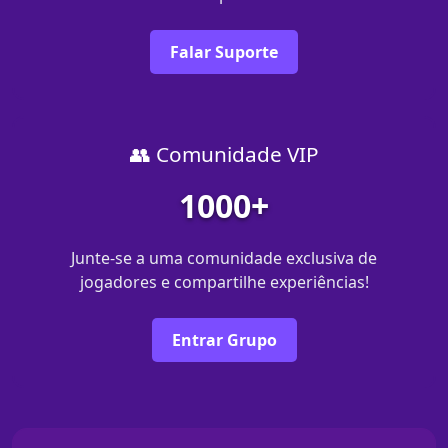
Falar Suporte
👥 Comunidade VIP
1000+
Junte-se a uma comunidade exclusiva de
jogadores e compartilhe experiências!
Entrar Grupo