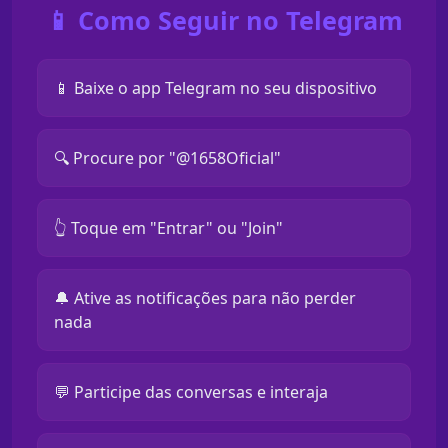
📱 Como Seguir no Telegram
📱 Baixe o app Telegram no seu dispositivo
🔍 Procure por "@1658Oficial"
👆 Toque em "Entrar" ou "Join"
🔔 Ative as notificações para não perder
nada
💬 Participe das conversas e interaja