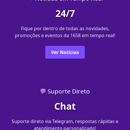
24/7
Fique por dentro de todas as novidades,
promoções e eventos da 1658 em tempo real!
Ver Notícias
💬 Suporte Direto
Chat
Suporte direto via Telegram, respostas rápidas e
atendimento personalizado!