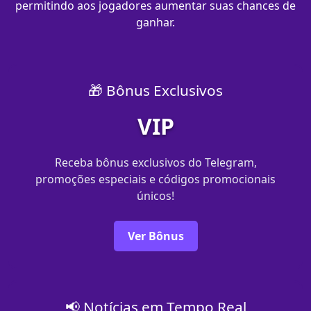
permitindo aos jogadores aumentar suas chances de
ganhar.
🎁 Bônus Exclusivos
VIP
Receba bônus exclusivos do Telegram,
promoções especiais e códigos promocionais
únicos!
Ver Bônus
📢 Notícias em Tempo Real