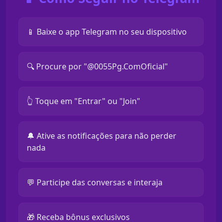
📱 Baixe o app Telegram no seu dispositivo
🔍 Procure por "@0055Pg.ComOficial"
👆 Toque em "Entrar" ou "Join"
🔔 Ative as notificações para não perder
nada
💬 Participe das conversas e interaja
🎁 Receba bônus exclusivos