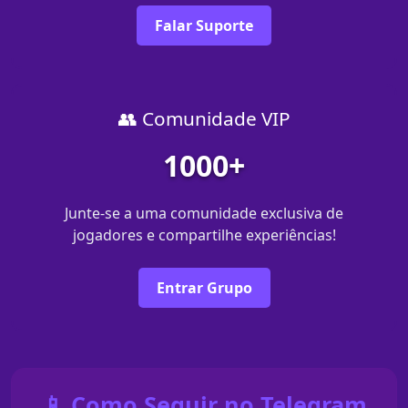
Falar Suporte
👥 Comunidade VIP
1000+
Junte-se a uma comunidade exclusiva de
jogadores e compartilhe experiências!
Entrar Grupo
📱 Como Seguir no Telegram