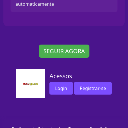
automaticamente
SEGUIR AGORA
Acessos
Login
Registrar-se